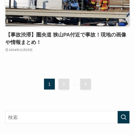
【事故渋滞】圏央道 狭山PA付近で事故！現地の画像
や情報まとめ！
2024年12月25日
1
2
...
4