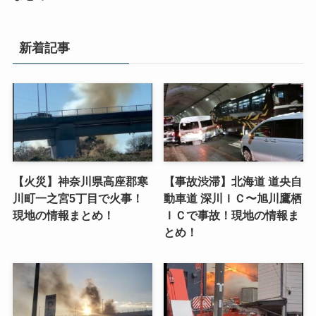
新着記事
【火災】神奈川県高座郡寒
【事故渋滞】北海道 道央自
川町一之宮5丁目で火事！
動車道 深川ＩＣ〜旭川鷹栖
現地の情報まとめ！
ＩＣで事故！現地の情報ま
とめ！