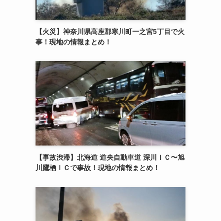
【火災】神奈川県高座郡寒川町一之宮5丁目で火
事！現地の情報まとめ！
【事故渋滞】北海道 道央自動車道 深川ＩＣ〜旭
川鷹栖ＩＣで事故！現地の情報まとめ！